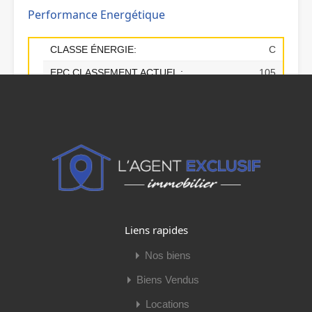
Performance Energétique
CLASSE ÉNERGIE:
C
EPC
CLASSEMENT ACTUEL :
105
A+
A
B
C
D
E
F
G
GAZ À EFFET DE SERRE:
A
VALEUR GAZ À EFFET DE SERRE
4
A+
A
B
C
D
E
F
G
Liens rapides
Nos biens
Biens Vendus
Locations