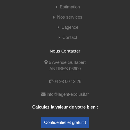
Estimation
Nos services
L’agence
Contact
Nous Contacter
Cédric Anacleto
6 Avenue Guillabert
Mobile:
06 66 56 94 76
ANTIBES 06600
E-mail:
cedric@lagent-exclusif.fr
04 93 00 13 26
Voir mes publications
info@lagent-exclusif.fr
Calculez la valeur de votre bien :
Nom
Confidentiel et gratuit !