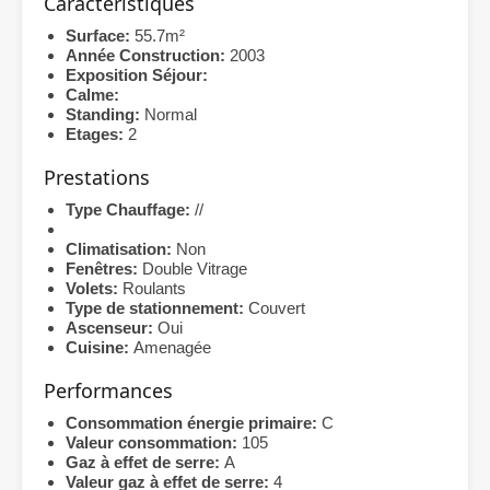
Caractéristiques
Surface:
55.7m²
Année Construction:
2003
Exposition Séjour:
Calme:
Standing:
Normal
Etages:
2
Prestations
Type Chauffage:
//
Climatisation:
Non
Fenêtres:
Double Vitrage
Volets:
Roulants
Type de stationnement:
Couvert
Ascenseur:
Oui
Cuisine:
Amenagée
Performances
Consommation énergie primaire:
C
Valeur consommation:
105
Gaz à effet de serre:
A
Valeur gaz à effet de serre:
4