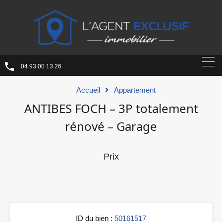
04 93 00 13 26
Accueil
Appartement
ANTIBES FOCH – 3P totalement
rénové – Garage
Prix
ID du bien :
50161517