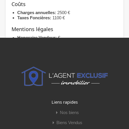
Coûts
Charges annuelles:
2500 €
Taxes Foncières:
1100 €
Mentions légales
Honoraire Vendeur:
€
Procédures:
0 / Pas de procédure en cours
Copropriété:
Oui
Lots Copropriété:
87
Dont lots d'habitation:
39
Caractéristiques
Vente
Vidéo du bien
Liens rapides
Nos biens
Biens Vendus