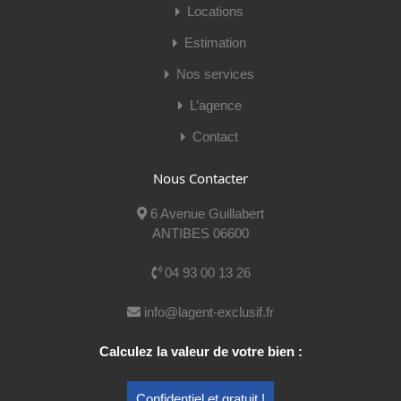
Locations
Estimation
Nos services
L’agence
Contact
Nous Contacter
Jérome Wittmann
6 Avenue Guillabert
Mobile:
06 42 49 36 50
ANTIBES 06600
E-mail:
jerome@lagent-exclusif.fr
04 93 00 13 26
Voir mes publications
info@lagent-exclusif.fr
Calculez la valeur de votre bien :
Nom
Confidentiel et gratuit !