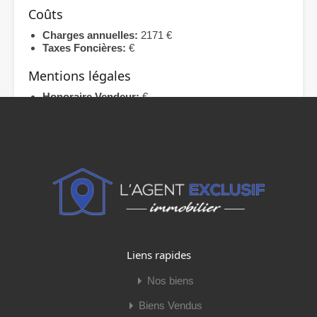
Coûts
Charges annuelles:
2171 €
Taxes Foncières:
€
Mentions légales
Honoraire Vendeur:
€
Procédures:
0 / Pas de procédure en cours
Copropriété:
Oui
Lots Copropriété:
554
Dont lots d'habitation:
554
Caractéristiques
Vente
Vidéo du bien
Liens rapides
Nos biens
Biens Vendus