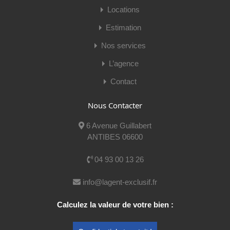
Locations
Estimation
Nos services
L’agence
Contact
Nous Contacter
Cédric Anacleto
6 Avenue Guillabert
Mobile:
06 66 56 94 76
ANTIBES 06600
E-mail:
cedric@lagent-exclusif.fr
04 93 00 13 26
Voir mes publications
info@lagent-exclusif.fr
Calculez la valeur de votre bien :
Nom