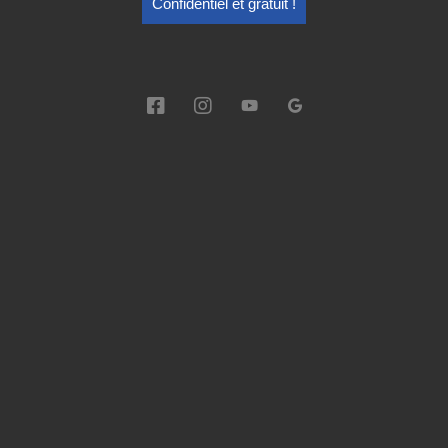
Confidentiel et gratuit !
E-mail
Téléphone
Message
*
RGPD