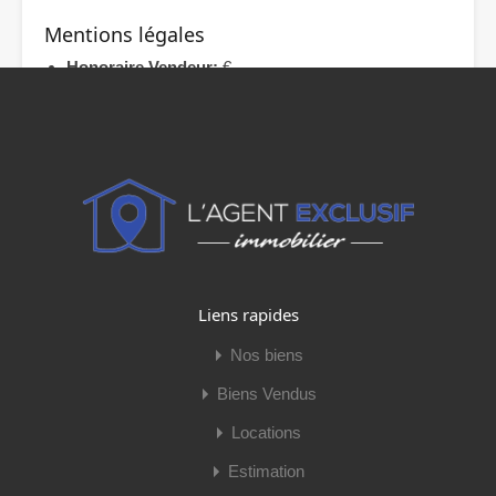
Mentions légales
Honoraire Vendeur:
€
Procédures:
0 / Pas de procédure en cours
Copropriété:
Oui
Lots Copropriété:
240
Dont lots d'habitation:
Caractéristiques
Vente
Vidéo du bien
Liens rapides
Nos biens
Biens Vendus
Locations
Estimation