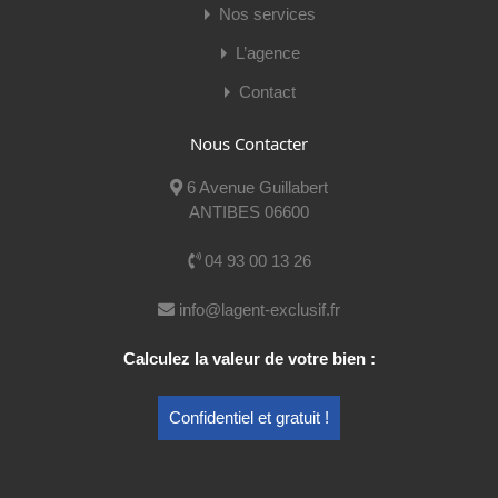
Nos services
L’agence
Contact
Nous Contacter
Cédric Anacleto
6 Avenue Guillabert
Mobile:
06 66 56 94 76
ANTIBES 06600
E-mail:
cedric@lagent-exclusif.fr
04 93 00 13 26
Voir mes publications
info@lagent-exclusif.fr
Calculez la valeur de votre bien :
Nom
Confidentiel et gratuit !
E-mail