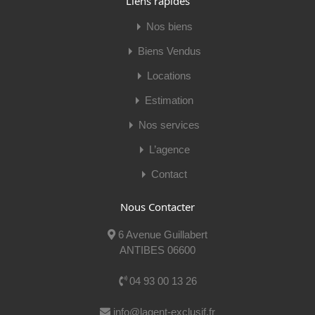
Liens rapides
Diagnostic Performance Numerique:
A
Nos biens
Coûts
Biens Vendus
Charges annuelles:
2423 €
Taxes Foncières:
627 €
Locations
Mentions légales
Estimation
Honoraire Vendeur:
€
Nos services
Procédures:
0 / Pas de procédure en cours
Copropriété:
Oui
L’agence
Lots Copropriété:
76
Dont lots d'habitation:
26
Contact
Caractéristiques
Nous Contacter
Vente
6 Avenue Guillabert
ANTIBES 06600
Vidéo du bien
04 93 00 13 26
info@lagent-exclusif.fr