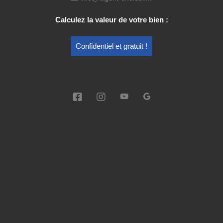
Performance Energétique
Calculez la valeur de votre bien :
CLASSE ÉNERGIE:
C
Confidentiel et gratuit !
EPC
CLASSEMENT ACTUEL :
138
A+
A
B
C
D
E
F
G
GAZ À EFFET DE SERRE:
D
VALEUR GAZ À EFFET DE SERRE
32
A+
A
B
C
D
E
F
G