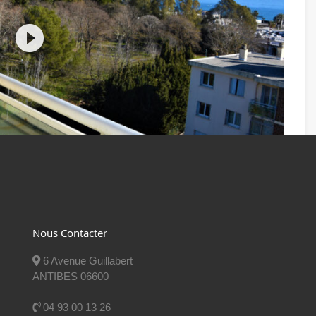
Nous Contacter
6 Avenue Guillabert
D
ANTIBES 06600
221
04 93 00 13 26