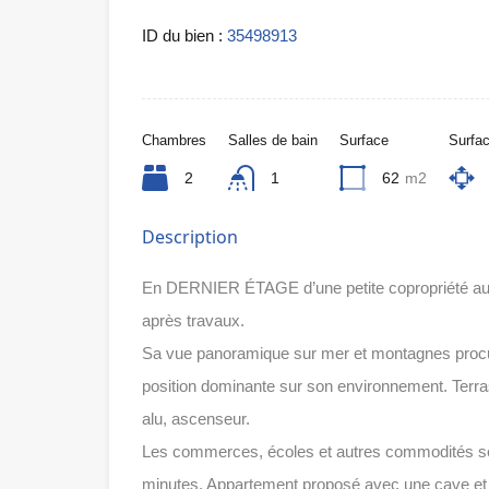
ID du bien :
35498913
Chambres
Salles de bain
Surface
Surfac
2
1
62
m2
Description
En DERNIER ÉTAGE d’une petite copropriété au c
après travaux.
Sa vue panoramique sur mer et montagnes procur
position dominante sur son environnement. Terrass
alu, ascenseur.
Les commerces, écoles et autres commodités se 
minutes. Appartement proposé avec une cave et 