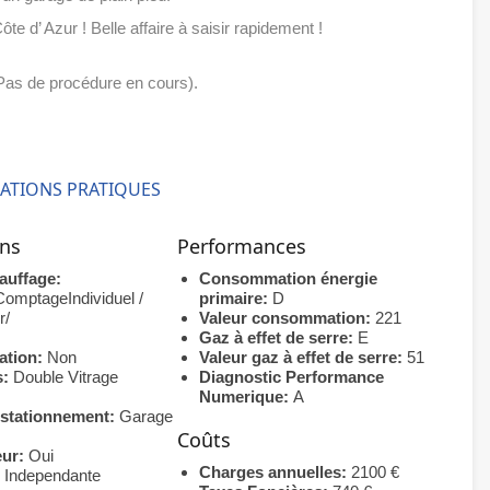
ôte d’ Azur ! Belle affaire à saisir rapidement !
 (Pas de procédure en cours).
ATIONS PRATIQUES
ons
Performances
auffage:
Consommation énergie
fComptageIndividuel /
primaire:
D
r/
Valeur consommation:
221
Gaz à effet de serre:
E
ation:
Non
Valeur gaz à effet de serre:
51
s:
Double Vitrage
Diagnostic Performance
Numerique:
A
 stationnement:
Garage
Coûts
eur:
Oui
Charges annuelles:
2100 €
:
Independante