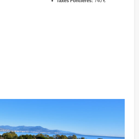
Taxes Foncières:
740 €