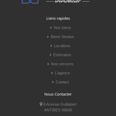
A+
A
B
C
D
E
F
G
Liens rapides
Nos biens
Biens Vendus
Locations
Estimation
Nos services
L’agence
Contact
Cédric Anacleto
Nous Contacter
6 Avenue Guillabert
Mobile:
06 66 56 94 76
ANTIBES 06600
E-mail:
cedric@lagent-exclusif.fr