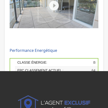
Performance Energétique
CLASSE ÉNERGIE:
B
EPC
CLASSEMENT ACTUEL :
64
A+
A
B
C
D
E
F
G
GAZ À EFFET DE SERRE:
A
VALEUR GAZ À EFFET DE SERRE
3