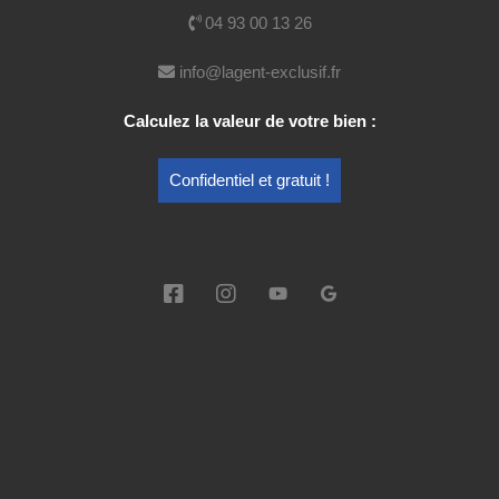
04 93 00 13 26
Voir mes publications
info@lagent-exclusif.fr
Calculez la valeur de votre bien :
Nom
Confidentiel et gratuit !
E-mail
Téléphone
Message