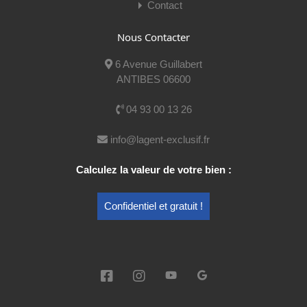
Contact
Nous Contacter
Cédric Anacleto
6 Avenue Guillabert
Mobile:
06 66 56 94 76
ANTIBES 06600
E-mail:
cedric@lagent-exclusif.fr
04 93 00 13 26
Voir mes publications
info@lagent-exclusif.fr
Calculez la valeur de votre bien :
Nom
Confidentiel et gratuit !
E-mail
Téléphone