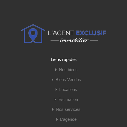
Procédures:
0 / Pas de procédure en cours
Copropriété:
Oui
Lots Copropriété:
2
Dont lots d'habitation:
Caractéristiques
Vente
Vidéo du bien
Liens rapides
Nos biens
Biens Vendus
Locations
Estimation
Nos services
L’agence