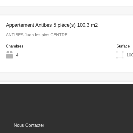
Appartement Antibes 5 pièce(s) 100.3 m2
ANTIBES Juan les pins CENTRE…
Chambres
Surface
4
100
EXCLUSIVITÉ – Antibes Combes – 4 pièces 80 m²
Magnifique coup de coeur !…
Chambres
Salles de bain
Surfa
3
1
Nous Contacter