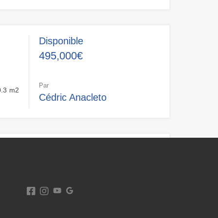
Disponible
495,000€
Par
.3
m2
Cédric Anacleto
Vendu
479,000€
ce
Par
80
m2
L’Agence