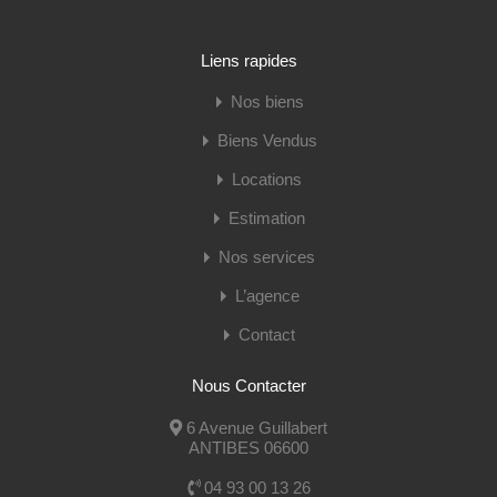
Liens rapides
Nos biens
Biens Vendus
Locations
Estimation
Nos services
Antibes Ponteil – 2P traversant – Calme
– Terrasse – Grand Garage
L’agence
Au sein d’un résidence gardiennée…
Contact
Chambres
Salles de bain
Surface
Nous Contacter
1
1
60
m2
6 Avenue Guillabert
ANTIBES 06600
Vendu
04 93 00 13 26