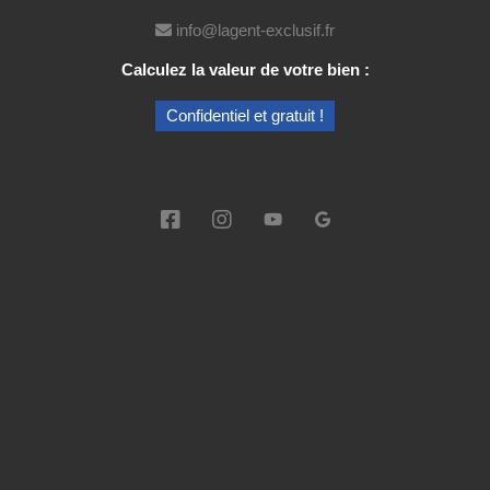
430,000€
info@lagent-exclusif.fr
Par
Calculez la valeur de votre bien :
Jérome Wittmann
Confidentiel et gratuit !
Juan-les-Pins – Emplacement
exceptionnel à deux pas de la mer
A seulement quelques mètres des…